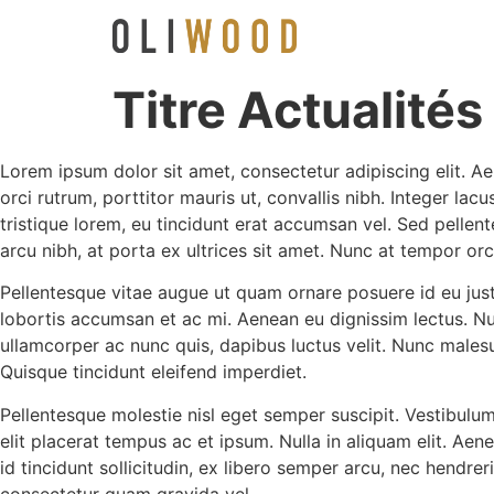
Titre Actualités
Lorem ipsum dolor sit amet, consectetur adipiscing elit. Ae
orci rutrum, porttitor mauris ut, convallis nibh. Integer la
tristique lorem, eu tincidunt erat accumsan vel. Sed pell
arcu nibh, at porta ex ultrices sit amet. Nunc at tempor orc
Pellentesque vitae augue ut quam ornare posuere id eu justo
lobortis accumsan et ac mi. Aenean eu dignissim lectus. N
ullamcorper ac nunc quis, dapibus luctus velit. Nunc malesu
Quisque tincidunt eleifend imperdiet.
Pellentesque molestie nisl eget semper suscipit. Vestibulum
elit placerat tempus ac et ipsum. Nulla in aliquam elit. Aen
id tincidunt sollicitudin, ex libero semper arcu, nec hendr
consectetur quam gravida vel.