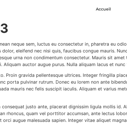
Accueil
 3
nean neque sem, luctus eu consectetur in, pharetra eu odio.
cus dolor, eleifend nec nisi quis, faucibus congue mauris. Nu
entesque urna non condimentum consectetur. Mauris sit amet
i. Aliquam auctor augue purus. Nulla aliquam lacus et nunc fa
. Proin gravida pellentesque ultrices. Integer fringilla pl
unc porta pulvinar rutrum. Donec eu lorem non ante bibendu
ada mauris nec felis suscipit iaculis. Aliquam et varius met
 consequat justo ante, placerat dignissim ligula mollis id. 
ean rhoncus, quam vel porttitor accumsan, ante lectus lobort
erit orci augue malesuada sapien. Integer vitae aliquet mag