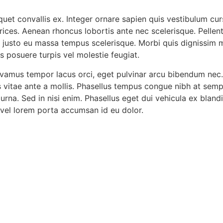
quet convallis ex. Integer ornare sapien quis vestibulum cur
ices. Aenean rhoncus lobortis ante nec scelerisque. Pellent
ac justo eu massa tempus scelerisque. Morbi quis dignissim
as posuere turpis vel molestie feugiat.
ivamus tempor lacus orci, eget pulvinar arcu bibendum nec.
s vitae ante a mollis. Phasellus tempus congue nibh at semp
. Sed in nisi enim. Phasellus eget dui vehicula ex blandit fin
 vel lorem porta accumsan id eu dolor.