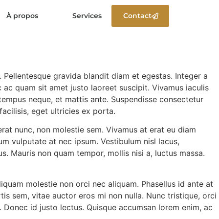
À propos
Services
Contact
 Pellentesque gravida blandit diam et egestas. Integer a
nc ac quam sit amet justo laoreet suscipit. Vivamus iaculis
 tempus neque, et mattis ante. Suspendisse consectetur
cilisis, eget ultricies ex porta.
acerat nunc, non molestie sem. Vivamus at erat eu diam
m vulputate at nec ipsum. Vestibulum nisl lacus,
us. Mauris non quam tempor, mollis nisi a, luctus massa.
Aliquam molestie non orci nec aliquam. Phasellus id ante at
is sem, vitae auctor eros mi non nulla. Nunc tristique, orci
na. Donec id justo lectus. Quisque accumsan lorem enim, ac